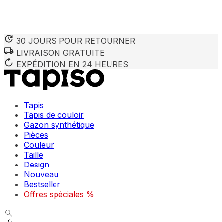
30 JOURS POUR RETOURNER
LIVRAISON GRATUITE
Nous utilisons des cookies pour personnaliser le contenu et 
Nous partageons également des informations sur votre utilisa
EXPÉDITION EN 24 HEURES
partenaires peuvent combiner ces informations avec d'autres
utilisation de leurs services.
Tapis
Indispensables
Tapis de couloir
Gazon synthétique
Les cookies indispensables sont cruciaux pour les fonction
ne stockent aucune donnée permettant d'identifier personnel
Pièces
Couleur
Taille
Préférences
Design
Nouveau
Les cookies liés aux préférences permettent au site de se s
comme votre langue préférée ou la région dans laquelle vo
Bestseller
Offres spéciales %
Statistiques