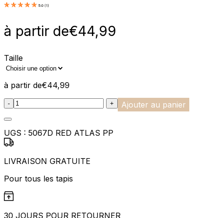
5.0
(
1
)
à partir de
€
44,99
Taille
à partir de
€
44,99
:product_name quantity
-
+
Ajouter au panier
UGS :
5067D RED ATLAS PP
LIVRAISON GRATUITE
Pour tous les tapis
30 JOURS POUR RETOURNER