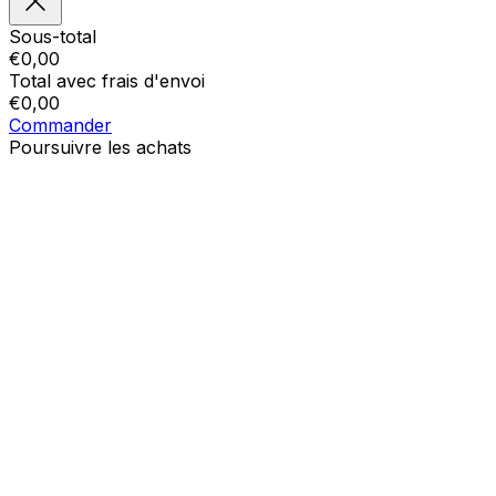
Sous-total
€
0,00
Total avec frais d'envoi
€
0,00
Commander
Poursuivre les achats
Ordres
Le panier est vide
Addresses
Détails du compte
Sous-total
Mot de passe oublié
€
0,00
Total avec frais d'envoi
€
0,00
Afficher le panier
Sortie de caisse