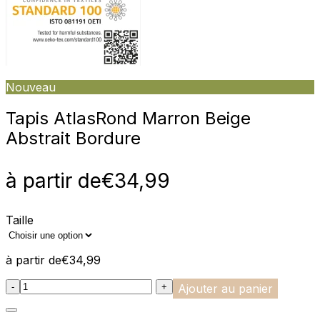
Nouveau
Tapis Atlas
Rond Marron Beige
Abstrait Bordure
à partir de
€
34,99
Taille
à partir de
€
34,99
:product_name quantity
-
+
Ajouter au panier