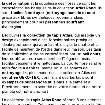
la déformation
et la souplesse des fibres ce sont les
caractéristiques basiques de la collection
Atlas Rond
. Ils
sont
faciles à nettoyer
(
nettoyage humide et sec
)
grâce aux fibres synthétiques recommandées
principalement pour les
personnes souffrant
d’allergies
.
Découvrez la
collection de tapis Atlas
, qui associe un
design exceptionnel à des fonctionnalités pratiques,
idéale pour ceux qui apprécient le style, la qualité et la
facilité de maintien de l’ordre dans leur maison. Les tapis
de la collection Atlas se caractérisent par un
poil court
,
leur conférant non seulement de l’élégance, mais
facilitant également le nettoyage. La courte fibre rend le
tapis
facile à aspirer
, même pour les
robots de
nettoyage
les plus modernes. La collection Atlas est
certifiée OEKO-TEX
, confirmant que les tapis sont
exempts de substances nuisibles
à la santé et à
l’environnement. La sécurité de votre famille et de notre
planète est notre priorité !
La collection de
tapis Atlas Rond
répond à vos attentes
les plus exigeantes. Cette gamme vous propose à la fois