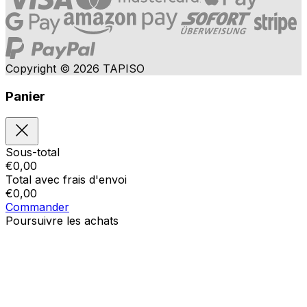
Copyright © 2026 TAPISO
Panier
Sous-total
€
0,00
Total avec frais d'envoi
€
0,00
Commander
Poursuivre les achats
Ordres
Le panier est vide
Addresses
Détails du compte
Sous-total
Mot de passe oublié