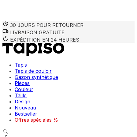
30 JOURS POUR RETOURNER
LIVRAISON GRATUITE
Nous utilisons des cookies pour personnaliser le contenu et 
Nous partageons également des informations sur votre utilisa
EXPÉDITION EN 24 HEURES
partenaires peuvent combiner ces informations avec d'autres
utilisation de leurs services.
Tapis
Indispensables
Tapis de couloir
Gazon synthétique
Les cookies indispensables sont cruciaux pour les fonction
ne stockent aucune donnée permettant d'identifier personnel
Pièces
Couleur
Taille
Préférences
Design
Nouveau
Les cookies liés aux préférences permettent au site de se s
comme votre langue préférée ou la région dans laquelle vo
Bestseller
Offres spéciales %
Statistiques