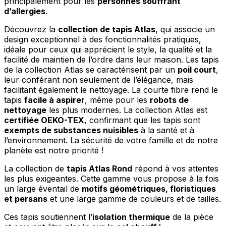
principalement pour les
personnes souffrant
Rejeter
d’allergies
.
Enregistrer mes préférences
Découvrez la
collection de tapis Atlas
, qui associe un
design exceptionnel à des fonctionnalités pratiques,
Accepter tout
idéale pour ceux qui apprécient le style, la qualité et la
facilité de maintien de l’ordre dans leur maison. Les tapis
de la collection Atlas se caractérisent par un
poil court
,
leur conférant non seulement de l’élégance, mais
facilitant également le nettoyage. La courte fibre rend le
tapis
facile à aspirer
, même pour les
robots de
nettoyage
les plus modernes. La collection Atlas est
certifiée OEKO-TEX
, confirmant que les tapis sont
exempts de substances nuisibles
à la santé et à
l’environnement. La sécurité de votre famille et de notre
planète est notre priorité !
La collection de
tapis Atlas Rond
répond à vos attentes
les plus exigeantes. Cette gamme vous propose à la fois
un large éventail de
motifs géométriques, floristiques
et persans
et une large gamme de couleurs et de tailles.
Ces tapis soutiennent l’
isolation thermique
de la pièce