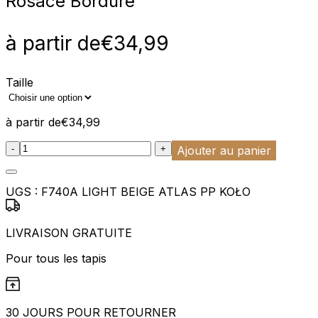
Rosace Bordure
à partir de
€
34,99
Taille
à partir de
€
34,99
:product_name quantity
-
+
Ajouter au panier
UGS :
F740A LIGHT BEIGE ATLAS PP KOŁO
LIVRAISON GRATUITE
Pour tous les tapis
30 JOURS POUR RETOURNER