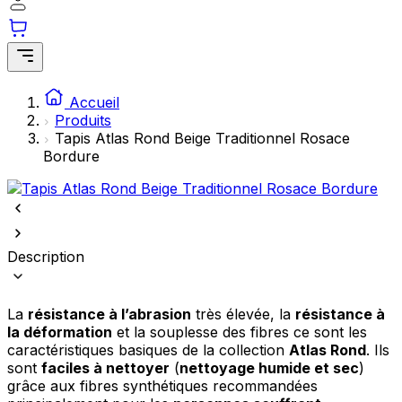
comme votre langue préférée ou la région dans laquelle vous vous
trouvez.
Statistiques
Accueil
Les cookies statistiques aident les propriétaires de sites web à
Produits
comprendre comment les visiteurs interagissent avec les sites en
collectant et en rapportant des informations de manière anonyme.
Tapis Atlas Rond Beige Traditionnel Rosace
Bordure
Marketing
Les cookies marketing sont utilisés pour suivre les utilisateurs sur les
sites web. Le but est d'afficher des publicités qui sont pertinentes et
engageantes pour l'utilisateur individuel et, par conséquent, plus
précieuses pour les éditeurs et les annonceurs tiers.
Description
Non classés
La
résistance à l’abrasion
très élevée, la
résistance à
Les cookies non classés sont des cookies qui sont en processus de
la déformation
et la souplesse des fibres ce sont les
classification, en collaboration avec les fournisseurs de cookies
caractéristiques basiques de la collection
Atlas Rond
. Ils
individuels.
sont
faciles à nettoyer
(
nettoyage humide et sec
)
grâce aux fibres synthétiques recommandées