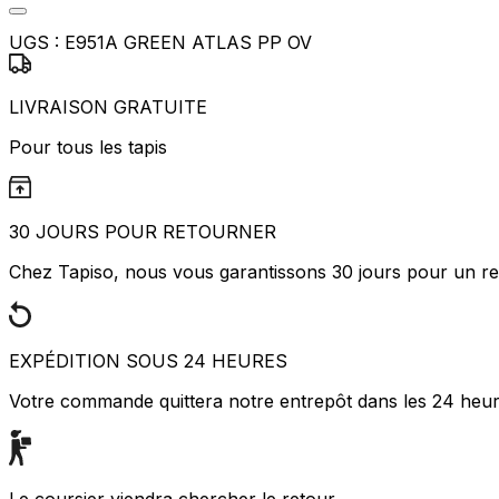
Marketing
UGS :
E951A GREEN ATLAS PP OV
Les cookies marketing sont utili
engageantes pour l'utilisateur i
LIVRAISON GRATUITE
Non classés
Pour tous les tapis
Les cookies non classés sont des
Rejeter
30 JOURS POUR RETOURNER
Chez Tapiso, nous vous garantissons 30 jours pour un ret
EXPÉDITION SOUS 24 HEURES
Votre commande quittera notre entrepôt dans les 24 heu
Le coursier viendra chercher le retour