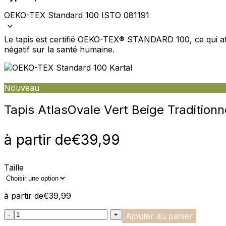
OEKO-TEX Standard 100 ISTO 081191
Nous utilisons des cookies pour 
Nous partageons également des i
partenaires peuvent combiner ce
Le tapis est certifié OEKO-TEX® STANDARD 100, ce qui att
utilisation de leurs services.
négatif sur la santé humaine.
Indispensables
Nouveau
Les cookies indispensables sont
ne stockent aucune donnée perme
Tapis Atlas
Ovale Vert Beige Traditionn
Préférences
à partir de
€
39,99
Les cookies liés aux préférence
comme votre langue préférée ou
Taille
Statistiques
à partir de
€
39,99
Les cookies statistiques aident 
rapportant des informations d
:product_name quantity
-
+
Ajouter au panier