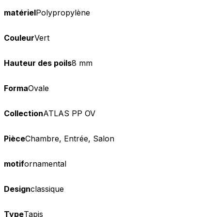
matériel
Polypropylène
Couleur
Vert
Hauteur des poils
8 mm
Forma
Ovale
Collection
ATLAS PP OV
Pièce
Chambre, Entrée, Salon
motif
ornamental
Design
classique
Type
Tapis