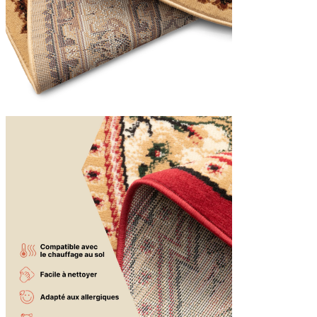
Nous utilisons des cookies pour 
Nous partageons également des i
partenaires peuvent combiner ce
utilisation de leurs services.
Indispensables
Les cookies indispensables sont
ne stockent aucune donnée perme
Préférences
Les cookies liés aux préférence
comme votre langue préférée ou