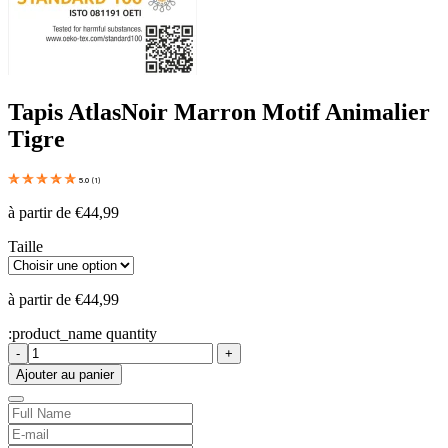
Tapis Atlas
Noir Marron Motif Animalier
Tigre
5.0
(
1
)
à partir de
€
44,99
Taille
à partir de
€
44,99
:product_name quantity
-
+
Ajouter au panier