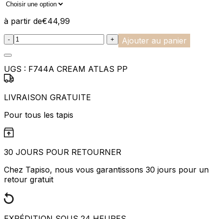
à partir de
€
44,99
:product_name quantity
-
+
Ajouter au panier
UGS :
F744A CREAM ATLAS PP
LIVRAISON GRATUITE
Pour tous les tapis
30 JOURS POUR RETOURNER
Chez Tapiso, nous vous garantissons 30 jours pour un
retour gratuit
EXPÉDITION SOUS 24 HEURES