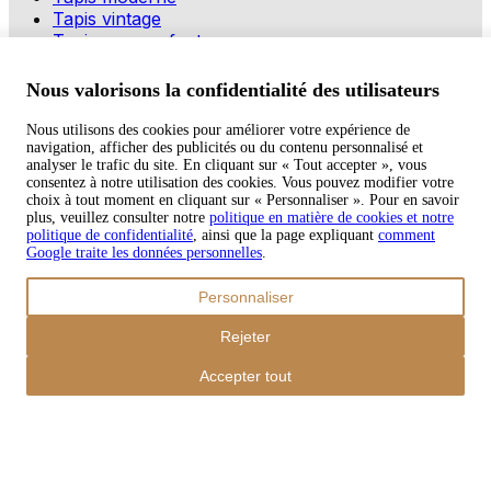
Tapis vintage
Tapis pour enfants
Modes de paiement
Nous valorisons la confidentialité des utilisateurs
Nous utilisons des cookies pour améliorer votre expérience de
navigation, afficher des publicités ou du contenu personnalisé et
Copyright © 2026 TAPISO
analyser le trafic du site. En cliquant sur « Tout accepter », vous
consentez à notre utilisation des cookies. Vous pouvez modifier votre
Panier
choix à tout moment en cliquant sur « Personnaliser ». Pour en savoir
plus, veuillez consulter notre
politique en matière de cookies et notre
politique de confidentialité
, ainsi que la page expliquant
comment
Google traite les données personnelles
.
Sous-total
Personnaliser
€
0,00
Total avec frais d'envoi
Rejeter
€
0,00
Commander
Accepter tout
Poursuivre les achats
Ordres
Le panier est vide
Addresses