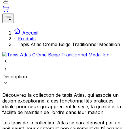
comme votre langue préférée ou la région dans laquelle vous vous
trouvez.
Statistiques
Accueil
Les cookies statistiques aident les propriétaires de sites web à
Produits
comprendre comment les visiteurs interagissent avec les sites en
collectant et en rapportant des informations de manière anonyme.
Tapis Atlas Crème Beige Traditionnel Médaillon
Marketing
Les cookies marketing sont utilisés pour suivre les utilisateurs sur les
sites web. Le but est d'afficher des publicités qui sont pertinentes et
Description
engageantes pour l'utilisateur individuel et, par conséquent, plus
précieuses pour les éditeurs et les annonceurs tiers.
Découvrez la collection de tapis Atlas, qui associe un
Non classés
design exceptionnel à des fonctionnalités pratiques,
Les cookies non classés sont des cookies qui sont en processus de
idéale pour ceux qui apprécient le style, la qualité et la
classification, en collaboration avec les fournisseurs de cookies
facilité de maintien de l’ordre dans leur maison.
individuels.
Les tapis de la collection Atlas se caractérisent par un
poil court
, leur conférant non seulement de l’élégance,