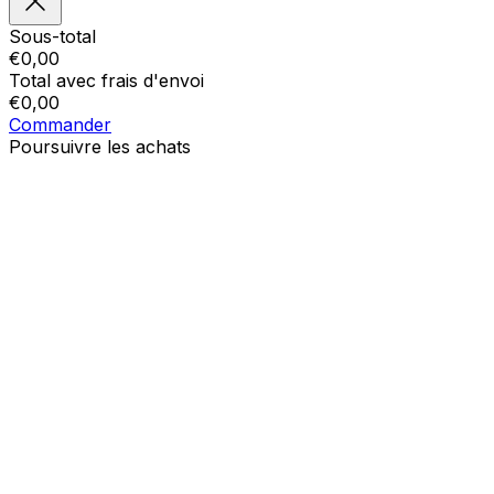
Sous-total
€
0,00
Total avec frais d'envoi
€
0,00
Commander
Poursuivre les achats
Ordres
Le panier est vide
Addresses
Détails du compte
Sous-total
Mot de passe oublié
€
0,00
Total avec frais d'envoi
€
0,00
Afficher le panier
Sortie de caisse