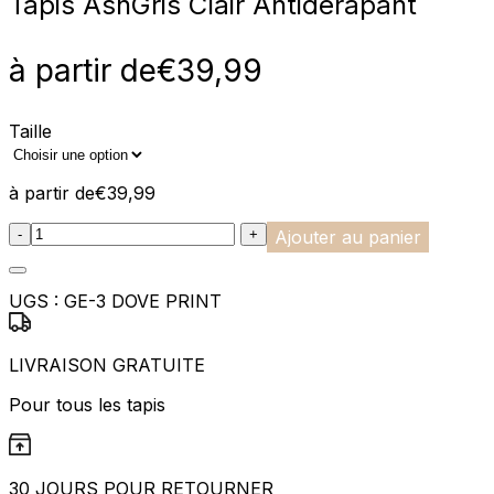
Tapis Ash
Gris Clair Antidérapant
à partir de
€
39,99
Taille
à partir de
€
39,99
:product_name quantity
-
+
Ajouter au panier
UGS :
GE-3 DOVE PRINT
LIVRAISON GRATUITE
Pour tous les tapis
30 JOURS POUR RETOURNER