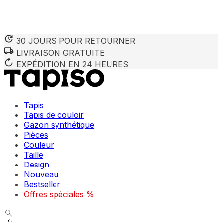
30 JOURS POUR RETOURNER
LIVRAISON GRATUITE
Nous utilisons des cookies pour personnaliser le contenu et 
Nous partageons également des informations sur votre utilisa
EXPÉDITION EN 24 HEURES
partenaires peuvent combiner ces informations avec d'autres
utilisation de leurs services.
Tapis
Indispensables
Tapis de couloir
Gazon synthétique
Les cookies indispensables sont cruciaux pour les fonction
ne stockent aucune donnée permettant d'identifier personnel
Pièces
Couleur
Taille
Préférences
Design
Nouveau
Les cookies liés aux préférences permettent au site de se s
comme votre langue préférée ou la région dans laquelle vo
Bestseller
Offres spéciales %
Statistiques