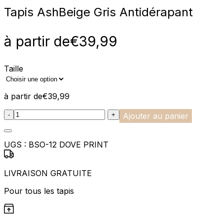
Tapis Ash
Beige Gris Antidérapant
à partir de
€
39,99
Taille
à partir de
€
39,99
:product_name quantity
-
+
Ajouter au panier
UGS :
BSO-12 DOVE PRINT
LIVRAISON GRATUITE
Pour tous les tapis