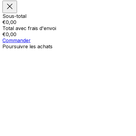
Sous-total
€
0,00
Total avec frais d'envoi
€
0,00
Commander
Poursuivre les achats
Ordres
Le panier est vide
Addresses
Détails du compte
Sous-total
Mot de passe oublié
€
0,00
Total avec frais d'envoi
€
0,00
Afficher le panier
Sortie de caisse