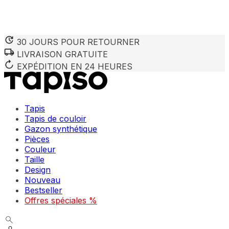
30 JOURS POUR RETOURNER
LIVRAISON GRATUITE
Nous utilisons des cookies pour personnaliser le contenu et 
Nous partageons également des informations sur votre utilisa
EXPÉDITION EN 24 HEURES
partenaires peuvent combiner ces informations avec d'autres
utilisation de leurs services.
Tapis
Indispensables
Tapis de couloir
Gazon synthétique
Les cookies indispensables sont cruciaux pour les fonction
ne stockent aucune donnée permettant d'identifier personnel
Pièces
Couleur
Taille
Préférences
Design
Nouveau
Les cookies liés aux préférences permettent au site de se s
comme votre langue préférée ou la région dans laquelle vo
Bestseller
Offres spéciales %
Statistiques