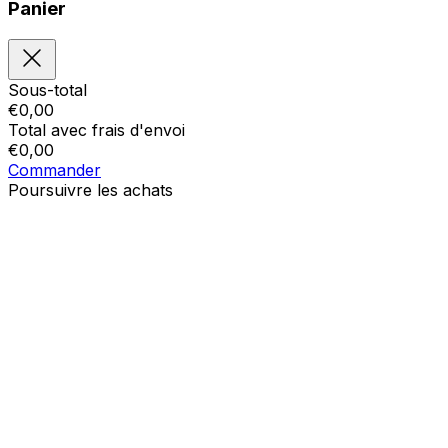
Panier
Sous-total
€
0,00
Total avec frais d'envoi
€
0,00
Commander
Poursuivre les achats
Ordres
Le panier est vide
Addresses
Détails du compte
Sous-total
Mot de passe oublié
€
0,00
Total avec frais d'envoi
€
0,00
Afficher le panier
Sortie de caisse