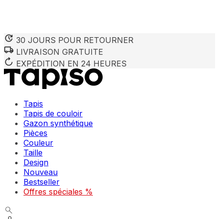
30 JOURS POUR RETOURNER
LIVRAISON GRATUITE
Nous utilisons des cookies pour personnaliser le contenu et 
Nous partageons également des informations sur votre utilisa
EXPÉDITION EN 24 HEURES
partenaires peuvent combiner ces informations avec d'autres
utilisation de leurs services.
Tapis
Indispensables
Tapis de couloir
Gazon synthétique
Les cookies indispensables sont cruciaux pour les fonction
ne stockent aucune donnée permettant d'identifier personnel
Pièces
Couleur
Taille
Préférences
Design
Nouveau
Les cookies liés aux préférences permettent au site de se s
comme votre langue préférée ou la région dans laquelle vo
Bestseller
Offres spéciales %
Statistiques