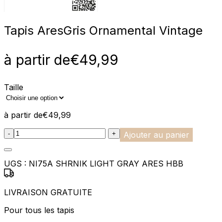
Tapis Ares
Gris Ornamental Vintage
à partir de
€
49,99
Taille
à partir de
€
49,99
:product_name quantity
-
+
Ajouter au panier
UGS :
NI75A SHRNIK LIGHT GRAY ARES HBB
LIVRAISON GRATUITE
Pour tous les tapis