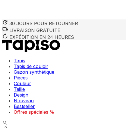
30 JOURS POUR RETOURNER
LIVRAISON GRATUITE
Nous utilisons des cookies pour personnaliser le contenu et 
Nous partageons également des informations sur votre utilisa
EXPÉDITION EN 24 HEURES
partenaires peuvent combiner ces informations avec d'autres
utilisation de leurs services.
Tapis
Indispensables
Tapis de couloir
Gazon synthétique
Les cookies indispensables sont cruciaux pour les fonction
ne stockent aucune donnée permettant d'identifier personnel
Pièces
Couleur
Taille
Préférences
Design
Nouveau
Les cookies liés aux préférences permettent au site de se s
comme votre langue préférée ou la région dans laquelle vo
Bestseller
Offres spéciales %
Statistiques