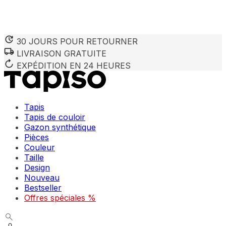
30 JOURS POUR RETOURNER
LIVRAISON GRATUITE
Nous utilisons des cookies pour personnaliser le contenu et 
Nous partageons également des informations sur votre utilisa
EXPÉDITION EN 24 HEURES
partenaires peuvent combiner ces informations avec d'autres
utilisation de leurs services.
Tapis
Indispensables
Tapis de couloir
Gazon synthétique
Les cookies indispensables sont cruciaux pour les fonction
ne stockent aucune donnée permettant d'identifier personnel
Pièces
Couleur
Taille
Préférences
Design
Nouveau
Les cookies liés aux préférences permettent au site de se s
comme votre langue préférée ou la région dans laquelle vo
Bestseller
Offres spéciales %
Statistiques