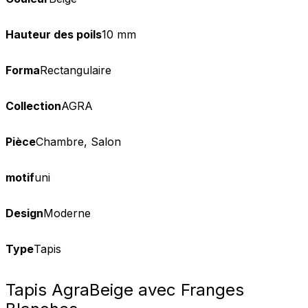
Hauteur des poils
10 mm
Forma
Rectangulaire
Collection
AGRA
Pièce
Chambre, Salon
motif
uni
Design
Moderne
Type
Tapis
Tapis Agra
Beige avec Franges