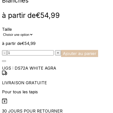
Blanches
à partir de
€
54,99
Taille
à partir de
€
54,99
:product_name quantity
-
+
Ajouter au panier
UGS :
DS72A WHITE AGRA
LIVRAISON GRATUITE
Pour tous les tapis
30 JOURS POUR RETOURNER