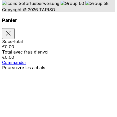
Copyright © 2026 TAPISO
Panier
Sous-total
€
0,00
Total avec frais d'envoi
€
0,00
Commander
Poursuivre les achats
Ordres
Le panier est vide
Addresses
Détails du compte
Sous-total
Mot de passe oublié
€
0,00
Total avec frais d'envoi
€
0,00