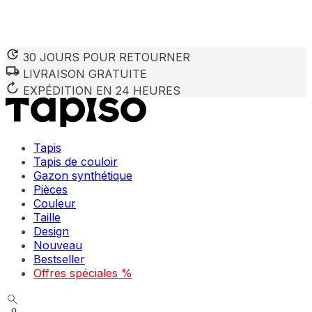
30 JOURS POUR RETOURNER
LIVRAISON GRATUITE
Nous utilisons des cookies pour personnaliser le contenu et 
Nous partageons également des informations sur votre utilisa
EXPÉDITION EN 24 HEURES
partenaires peuvent combiner ces informations avec d'autres
utilisation de leurs services.
Tapis
Indispensables
Tapis de couloir
Gazon synthétique
Les cookies indispensables sont cruciaux pour les fonction
ne stockent aucune donnée permettant d'identifier personnel
Pièces
Couleur
Taille
Préférences
Design
Nouveau
Les cookies liés aux préférences permettent au site de se s
comme votre langue préférée ou la région dans laquelle vo
Bestseller
Offres spéciales %
Statistiques