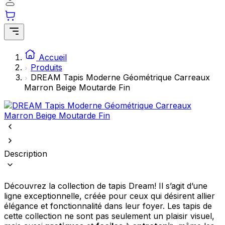
comme votre langue préférée ou la région dans laquelle vous vous
trouvez.
Statistiques
Accueil
Les cookies statistiques aident les propriétaires de sites web à
Produits
comprendre comment les visiteurs interagissent avec les sites en
collectant et en rapportant des informations de manière anonyme.
DREAM Tapis Moderne Géométrique Carreaux
Marron Beige Moutarde Fin
Marketing
Les cookies marketing sont utilisés pour suivre les utilisateurs sur les
sites web. Le but est d'afficher des publicités qui sont pertinentes et
engageantes pour l'utilisateur individuel et, par conséquent, plus
précieuses pour les éditeurs et les annonceurs tiers.
Description
Non classés
Les cookies non classés sont des cookies qui sont en processus de
Découvrez la collection de tapis Dream! Il s’agit d’une
classification, en collaboration avec les fournisseurs de cookies
ligne exceptionnelle, créée pour ceux qui désirent allier
individuels.
élégance et fonctionnalité dans leur foyer. Les tapis de
cette collection ne sont pas seulement un plaisir visuel,