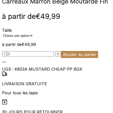
Carreaux Marron Beige Moutarde Fin
à partir de
€
49,99
Taille
à partir de
€
49,99
:product_name quantity
-
+
Ajouter au panier
UGS :
K853A MUSTARD CHEAP PP BGX
LIVRAISON GRATUITE
Pour tous les tapis
30 JOURS POUR RETOURNER