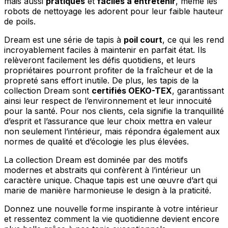
mais aussi
pratiques
et
faciles à entretenir
, même les
Rejeter
robots de nettoyage les adorent pour leur faible hauteur
de poils.
Enregistrer mes préférences
Dream est une série de tapis à
poil court
, ce qui les rend
Accepter tout
incroyablement faciles à maintenir en parfait état. Ils
relèveront facilement les défis quotidiens, et leurs
propriétaires pourront profiter de la fraîcheur et de la
propreté sans effort inutile. De plus, les tapis de la
collection Dream sont
certifiés OEKO-TEX
, garantissant
ainsi leur respect de l’environnement et leur innocuité
pour la santé. Pour nos clients, cela signifie la tranquillité
d’esprit et l’assurance que leur choix mettra en valeur
non seulement l’intérieur, mais répondra également aux
normes de qualité et d’écologie les plus élevées.
La collection Dream est dominée par des motifs
modernes et abstraits qui confèrent à l’intérieur un
caractère unique. Chaque tapis est une œuvre d’art qui
marie de manière harmonieuse le design à la praticité.
Donnez une nouvelle forme inspirante à votre intérieur
et ressentez comment la vie quotidienne devient encore