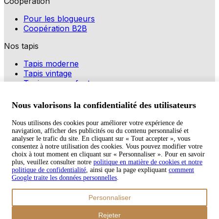
Coopération
Pour les blogueurs
Coopération B2B
Nos tapis
Tapis moderne
Tapis vintage
Tapis pour enfants
Modes de paiement
Nous valorisons la confidentialité des utilisateurs
Nous utilisons des cookies pour améliorer votre expérience de
navigation, afficher des publicités ou du contenu personnalisé et
Copyright © 2026 TAPISO
analyser le trafic du site. En cliquant sur « Tout accepter », vous
consentez à notre utilisation des cookies. Vous pouvez modifier votre
Panier
choix à tout moment en cliquant sur « Personnaliser ». Pour en savoir
plus, veuillez consulter notre
politique en matière de cookies et notre
politique de confidentialité
, ainsi que la page expliquant
comment
Google traite les données personnelles
.
Sous-total
Personnaliser
€
0,00
Total avec frais d'envoi
Rejeter