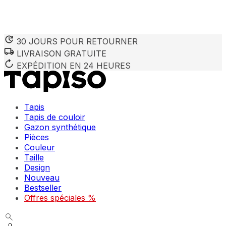
30 JOURS POUR RETOURNER
LIVRAISON GRATUITE
Nous utilisons des cookies pour personnaliser le contenu et 
Nous partageons également des informations sur votre utilisa
EXPÉDITION EN 24 HEURES
partenaires peuvent combiner ces informations avec d'autres
utilisation de leurs services.
Tapis
Indispensables
Tapis de couloir
Gazon synthétique
Les cookies indispensables sont cruciaux pour les fonction
ne stockent aucune donnée permettant d'identifier personnel
Pièces
Couleur
Taille
Préférences
Design
Nouveau
Les cookies liés aux préférences permettent au site de se s
comme votre langue préférée ou la région dans laquelle vo
Bestseller
Offres spéciales %
Statistiques