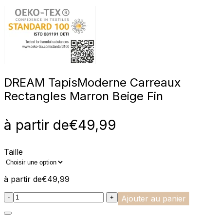
DREAM Tapis
Moderne Carreaux
Rectangles Marron Beige Fin
à partir de
€
49,99
Taille
à partir de
€
49,99
:product_name quantity
-
+
Ajouter au panier