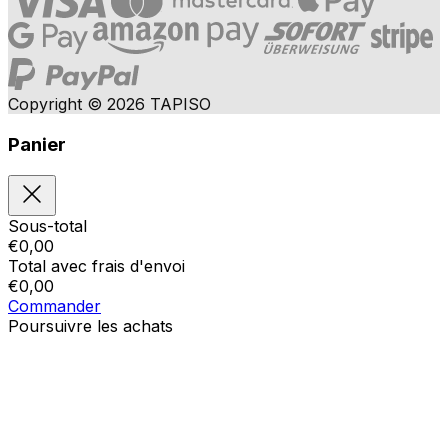
Copyright © 2026 TAPISO
Panier
Sous-total
€
0,00
Total avec frais d'envoi
€
0,00
Commander
Poursuivre les achats
Ordres
Le panier est vide
Addresses
Détails du compte
Sous-total