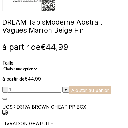
DREAM Tapis
Moderne Abstrait
Vagues Marron Beige Fin
à partir de
€
44,99
Taille
à partir de
€
44,99
:product_name quantity
-
+
Ajouter au panier
UGS :
D317A BROWN CHEAP PP BGX
LIVRAISON GRATUITE