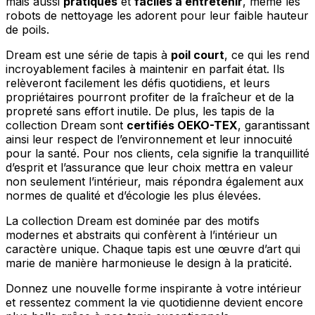
mais aussi
pratiques
et
faciles à entretenir
, même les
Rejeter
robots de nettoyage les adorent pour leur faible hauteur
de poils.
Enregistrer mes préférences
Dream est une série de tapis à
poil court
, ce qui les rend
Accepter tout
incroyablement faciles à maintenir en parfait état. Ils
relèveront facilement les défis quotidiens, et leurs
propriétaires pourront profiter de la fraîcheur et de la
propreté sans effort inutile. De plus, les tapis de la
collection Dream sont
certifiés OEKO-TEX
, garantissant
ainsi leur respect de l’environnement et leur innocuité
pour la santé. Pour nos clients, cela signifie la tranquillité
d’esprit et l’assurance que leur choix mettra en valeur
non seulement l’intérieur, mais répondra également aux
normes de qualité et d’écologie les plus élevées.
La collection Dream est dominée par des motifs
modernes et abstraits qui confèrent à l’intérieur un
caractère unique. Chaque tapis est une œuvre d’art qui
marie de manière harmonieuse le design à la praticité.
Donnez une nouvelle forme inspirante à votre intérieur
et ressentez comment la vie quotidienne devient encore