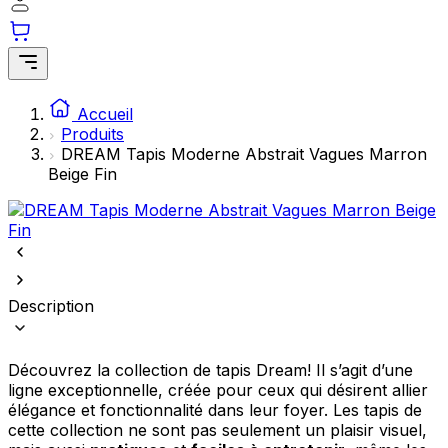
comme votre langue préférée ou la région dans laquelle vous vous
trouvez.
Statistiques
Accueil
Les cookies statistiques aident les propriétaires de sites web à
Produits
comprendre comment les visiteurs interagissent avec les sites en
collectant et en rapportant des informations de manière anonyme.
DREAM Tapis Moderne Abstrait Vagues Marron
Beige Fin
Marketing
Les cookies marketing sont utilisés pour suivre les utilisateurs sur les
sites web. Le but est d'afficher des publicités qui sont pertinentes et
engageantes pour l'utilisateur individuel et, par conséquent, plus
précieuses pour les éditeurs et les annonceurs tiers.
Description
Non classés
Les cookies non classés sont des cookies qui sont en processus de
Découvrez la collection de tapis Dream! Il s’agit d’une
classification, en collaboration avec les fournisseurs de cookies
ligne exceptionnelle, créée pour ceux qui désirent allier
individuels.
élégance et fonctionnalité dans leur foyer. Les tapis de
cette collection ne sont pas seulement un plaisir visuel,