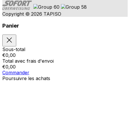
Copyright © 2026 TAPISO
Panier
Sous-total
€
0,00
Total avec frais d'envoi
€
0,00
Commander
Poursuivre les achats
Ordres
Le panier est vide
Addresses
Détails du compte
Sous-total
Mot de passe oublié
€
0,00
Total avec frais d'envoi
€
0,00