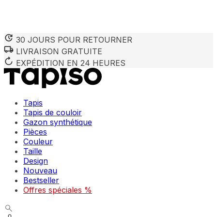
30 JOURS POUR RETOURNER
LIVRAISON GRATUITE
Nous utilisons des cookies pour personnaliser le contenu et 
Nous partageons également des informations sur votre utilisa
EXPÉDITION EN 24 HEURES
partenaires peuvent combiner ces informations avec d'autres
utilisation de leurs services.
Tapis
Indispensables
Tapis de couloir
Gazon synthétique
Les cookies indispensables sont cruciaux pour les fonction
ne stockent aucune donnée permettant d'identifier personnel
Pièces
Couleur
Taille
Préférences
Design
Nouveau
Les cookies liés aux préférences permettent au site de se s
comme votre langue préférée ou la région dans laquelle vo
Bestseller
Offres spéciales %
Statistiques