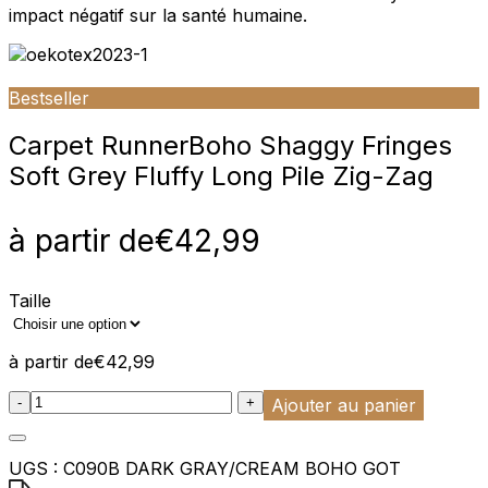
impact négatif sur la santé humaine.
Bestseller
Carpet Runner
Boho Shaggy Fringes
Soft Grey Fluffy Long Pile Zig-Zag
à partir de
€
42,99
Taille
à partir de
€
42,99
:product_name quantity
-
+
Ajouter au panier
UGS :
C090B DARK GRAY/CREAM BOHO GOT