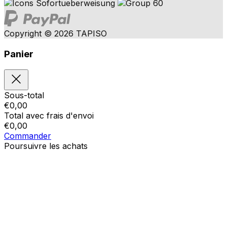
Copyright © 2026 TAPISO
Panier
Sous-total
€
0,00
Total avec frais d'envoi
€
0,00
Commander
Poursuivre les achats
Ordres
Le panier est vide
Addresses
Détails du compte
Sous-total
Mot de passe oublié
€
0,00
Total avec frais d'envoi