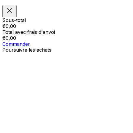
Sous-total
€
0,00
Total avec frais d'envoi
€
0,00
Commander
Poursuivre les achats
Ordres
Le panier est vide
Addresses
Détails du compte
Sous-total
Mot de passe oublié
€
0,00
Total avec frais d'envoi
€
0,00
Afficher le panier
Sortie de caisse