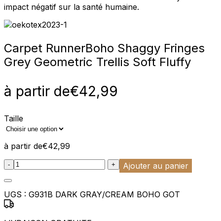
impact négatif sur la santé humaine.
Carpet Runner
Boho Shaggy Fringes
Grey Geometric Trellis Soft Fluffy
à partir de
€
42,99
Taille
à partir de
€
42,99
:product_name quantity
-
+
Ajouter au panier
UGS :
G931B DARK GRAY/CREAM BOHO GOT