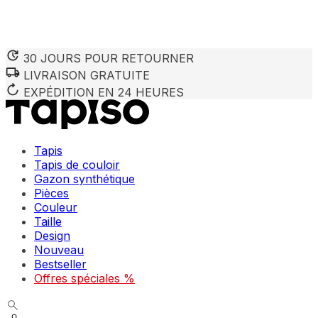
30 JOURS POUR RETOURNER
LIVRAISON GRATUITE
Nous utilisons des cookies pour personnaliser le contenu et 
Nous partageons également des informations sur votre utilisa
EXPÉDITION EN 24 HEURES
partenaires peuvent combiner ces informations avec d'autres
utilisation de leurs services.
Tapis
Indispensables
Tapis de couloir
Gazon synthétique
Les cookies indispensables sont cruciaux pour les fonction
ne stockent aucune donnée permettant d'identifier personnel
Pièces
Couleur
Taille
Préférences
Design
Nouveau
Les cookies liés aux préférences permettent au site de se s
comme votre langue préférée ou la région dans laquelle vo
Bestseller
Offres spéciales %
Statistiques