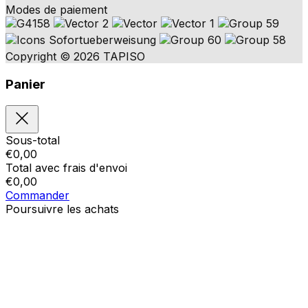
Modes de paiement
Copyright © 2026 TAPISO
Panier
Sous-total
€
0,00
Total avec frais d'envoi
€
0,00
Commander
Poursuivre les achats
Ordres
Le panier est vide
Addresses
Détails du compte
Sous-total
Mot de passe oublié
€
0,00