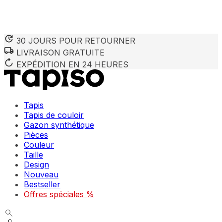
30 JOURS POUR RETOURNER
LIVRAISON GRATUITE
Nous utilisons des cookies pour personnaliser le contenu et 
Nous partageons également des informations sur votre utilisa
EXPÉDITION EN 24 HEURES
partenaires peuvent combiner ces informations avec d'autres
utilisation de leurs services.
Tapis
Indispensables
Tapis de couloir
Gazon synthétique
Les cookies indispensables sont cruciaux pour les fonction
ne stockent aucune donnée permettant d'identifier personnel
Pièces
Couleur
Taille
Préférences
Design
Nouveau
Les cookies liés aux préférences permettent au site de se s
comme votre langue préférée ou la région dans laquelle vo
Bestseller
Offres spéciales %
Statistiques