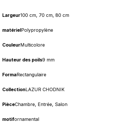
Largeur
100 cm, 70 cm, 80 cm
matériel
Polypropylène
Couleur
Multicolore
Hauteur des poils
9 mm
Forma
Rectangulaire
Collection
LAZUR CHODNIK
Pièce
Chambre, Entrée, Salon
motif
ornamental