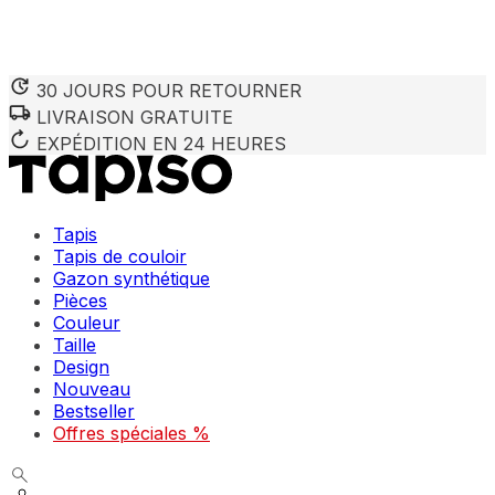
30 JOURS POUR RETOURNER
LIVRAISON GRATUITE
Nous utilisons des cookies pour personnaliser le contenu et 
Nous partageons également des informations sur votre utilisa
EXPÉDITION EN 24 HEURES
partenaires peuvent combiner ces informations avec d'autres
utilisation de leurs services.
Tapis
Indispensables
Tapis de couloir
Gazon synthétique
Les cookies indispensables sont cruciaux pour les fonction
ne stockent aucune donnée permettant d'identifier personnel
Pièces
Couleur
Taille
Préférences
Design
Nouveau
Les cookies liés aux préférences permettent au site de se s
comme votre langue préférée ou la région dans laquelle vo
Bestseller
Offres spéciales %
Statistiques